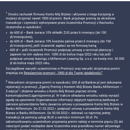
1
Otwórz rachunek firmowy Konto Mój Biznes i aktywnie z niego korzystaj a
możesz otrzymać nawet 1800 zł premii. Bank przyznaje premię za określone
transakcje i czynności wykonywane przez Uczestnika Promocji z Rachunku
Uczestnika w wysokości:
do 600 zł – Bank zwraca 10% składki ZUS przez 6 miesięcy (do 100
zł/miesięcznie),
do 600 zł – Bank zwraca 10% kosztów paliwa przez 6 miesięcy (do 100
zł/miesięcznie), jeśli Uczestnik zapłaci za nie firmową kartą;
600 zł – jeśli Uczestnik Promocji podpiszę umowę o terminal płatniczy i
zapewni na nim wpływy min. 1000 zł do końca maja 2022 roku lub jeśli
podpisze umowę leasingu z Millennium Leasing Sp. z o.o. na kwotę min. 30 000
zł do końca maja 2022 roku.
Szczegółowe warunki uczestnictwa w Promocji oraz warunki otrzymania premii
znajdują się
Regulaminie promocji „1800 zł dla Twojej działalności”
.
2
Warunkiem otrzymania premii w wysokości 200 zł od Bankier.pl jest dokonanie
rejestracji w promocji „Zgarnij Premię z Kontem Mój Biznes Banku Millennium –
3 edycja” i złożenie wniosku o Konto Mój Biznes poprzez stronę
kontomojbiznes3.zgarnijpremie.pl. W trakcie składania wniosku należy wyrazić
zgodę na ujawnienie Organizatorowi informacji objętych tajemnicą bankową w
zakresie potwierdzenia faktu zawarcia umowy o prowadzenie Konta Mój Biznes w
Banku Millennium. Do 31.03.2022 r. podpisać umowę o prowadzenie Konta Mój
Biznes w Banku Millennium. Do 30.04.2022 r. dokonać co najmniej jednej
transakcji za pomocą usługi BLIK o wartości minimum 50 zł. Po
zakomunikowaniu uczestnikom przyznania premii należy w terminie pięciu (5) dni
roboczych podać niezbędne dane Uczestnika oraz prawidłowy numer aktywnego